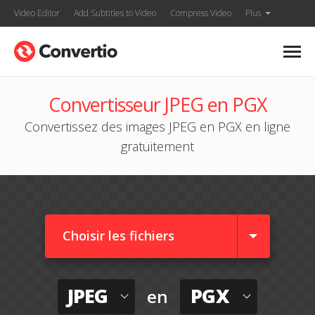
Video Editor
Add Subtitles to Video
Compress Video
Plus
Convertisseur JPEG en PGX
Convertissez des images JPEG en PGX en ligne
gratuitement
Choisir les fichiers
JPEG
PGX
en