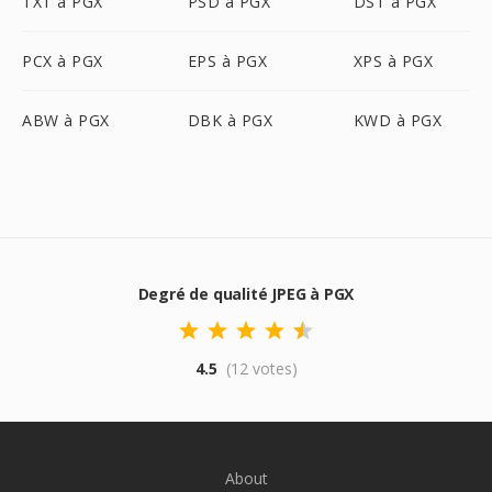
TXT à PGX
PSD à PGX
DST à PGX
PCX à PGX
EPS à PGX
XPS à PGX
ABW à PGX
DBK à PGX
KWD à PGX
Degré de qualité JPEG à PGX
4.5
(12 votes)
About