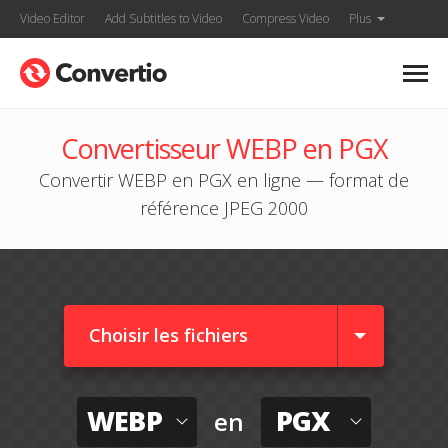
Video Editor
Add Subtitles to Video
Compress Video
Plus
Convertisseur WEBP en PGX
Convertir WEBP en PGX en ligne — format de
référence JPEG 2000
Choisir les fichiers
WEBP
PGX
en