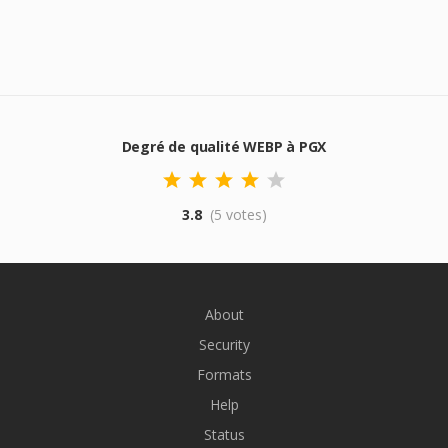
Degré de qualité WEBP à PGX
3.8
(5 votes)
About
Security
Formats
Help
Status