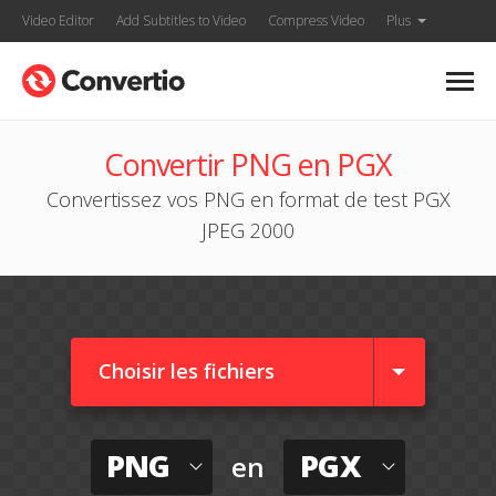
Video Editor
Add Subtitles to Video
Compress Video
Plus
Convertir PNG en PGX
Convertissez vos PNG en format de test PGX
JPEG 2000
Choisir les fichiers
PNG
PGX
en