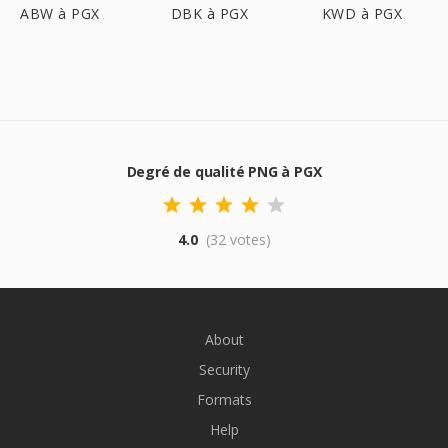
ABW à PGX
DBK à PGX
KWD à PGX
Degré de qualité PNG à PGX
4.0
(32 votes)
About
Security
Formats
Help