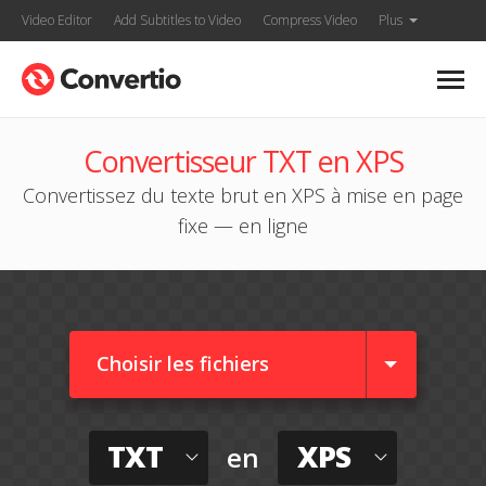
Video Editor
Add Subtitles to Video
Compress Video
Plus
Convertisseur TXT en XPS
Convertissez du texte brut en XPS à mise en page
fixe — en ligne
Choisir les fichiers
TXT
XPS
en