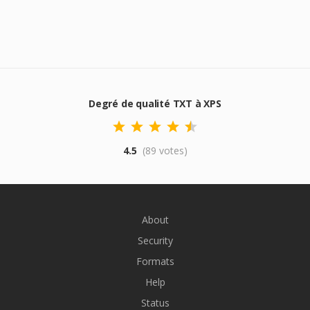
Degré de qualité TXT à XPS
4.5
(89 votes)
About
Security
Formats
Help
Status