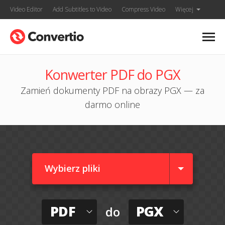
Video Editor
Add Subtitles to Video
Compress Video
Więcej
Konwerter PDF do PGX
Zamień dokumenty PDF na obrazy PGX — za
darmo online
Wybierz pliki
PDF
PGX
do