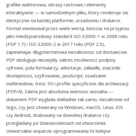
grafike wektorowa, obrazy rastrowe i elementy
interaktywne — w samodzielnym pliku, ktory renderuje sie
identycznie na kazdej platformie, urzadzeniu i drukarce.
Format ewoluowal przez wiele wersji, konczac na przyjeciu
jako miedzynarodowy standard ISO 32000-1 w 2008 roku
(PDF 1.7) i ISO 32000-2 w 2017 roku (PDF 2.0),
zapewniajac dlugoterminowa niezaleznosc od dostawcow.
PDF obsluguje niezwykly zakres mozliwosci: podpisy
cyfrowe, pola formularzy, adnotacje, zakladki, znaczniki
dostepnosci, szyfrowanie, JavaScript, osadzanie
multimediow, tresc 3D i profile specyficzne dla archiwizacji
(PDF/A). Zaleta jest absolutna wiernosc wizualna —
dokument PDF wyglada dokladnie tak samo, niezaleznie od
tego, czy jest otwierany na Windows, macOS, Linux, iOS
czy Android, drukowany na dowolnej drukarce czy
przegladany po dziesiecioleciach od utworzenia.
Uniwersalne wsparcie oprogramowania to kolejna