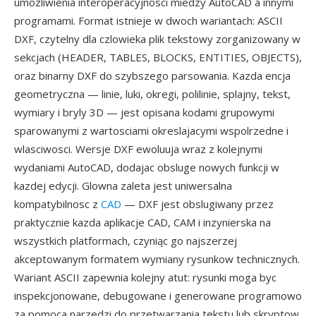
umozliwienia interoperacyjnosci miedzy AutoCAD a innymi
programami. Format istnieje w dwoch wariantach: ASCII
DXF, czytelny dla czlowieka plik tekstowy zorganizowany w
sekcjach (HEADER, TABLES, BLOCKS, ENTITIES, OBJECTS),
oraz binarny DXF do szybszego parsowania. Kazda encja
geometryczna — linie, luki, okregi, polilinie, splajny, tekst,
wymiary i bryly 3D — jest opisana kodami grupowymi
sparowanymi z wartosciami okreslajacymi wspolrzedne i
wlasciwosci. Wersje DXF ewoluuja wraz z kolejnymi
wydaniami AutoCAD, dodajac obsluge nowych funkcji w
kazdej edycji. Glowna zaleta jest uniwersalna
kompatybilnosc z
CAD
— DXF jest obslugiwany przez
praktycznie kazda aplikacje CAD, CAM i inzynierska na
wszystkich platformach, czyniąc go najszerzej
akceptowanym formatem wymiany rysunkow technicznych.
Wariant ASCII zapewnia kolejny atut: rysunki moga byc
inspekcjonowane, debugowane i generowane programowo
za pomoca narzedzi do przetwarzania tekstu lub skryptow.