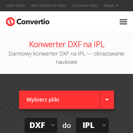
Video Editor
Add Subtitles to Video
Compress Video
Więcej
Konwerter DXF na IPL
Darmowy konwerter DXF na IPL — obrazowanie
naukowe
Wybierz pliki
DXF
IPL
do