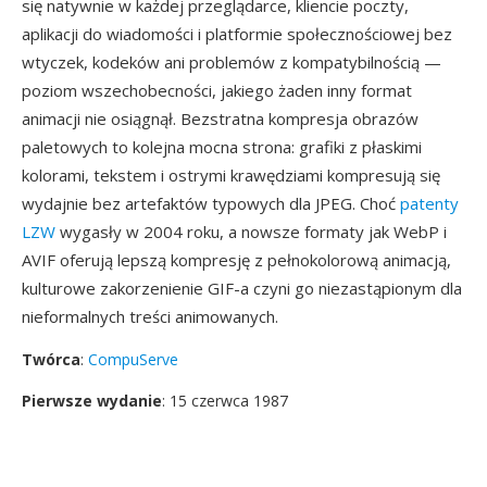
się natywnie w każdej przeglądarce, kliencie poczty,
aplikacji do wiadomości i platformie społecznościowej bez
wtyczek, kodeków ani problemów z kompatybilnością —
poziom wszechobecności, jakiego żaden inny format
animacji nie osiągnął. Bezstratna kompresja obrazów
paletowych to kolejna mocna strona: grafiki z płaskimi
kolorami, tekstem i ostrymi krawędziami kompresują się
wydajnie bez artefaktów typowych dla JPEG. Choć
patenty
LZW
wygasły w 2004 roku, a nowsze formaty jak WebP i
AVIF oferują lepszą kompresję z pełnokolorową animacją,
kulturowe zakorzenienie GIF-a czyni go niezastąpionym dla
nieformalnych treści animowanych.
Twórca
:
CompuServe
Pierwsze wydanie
: 15 czerwca 1987