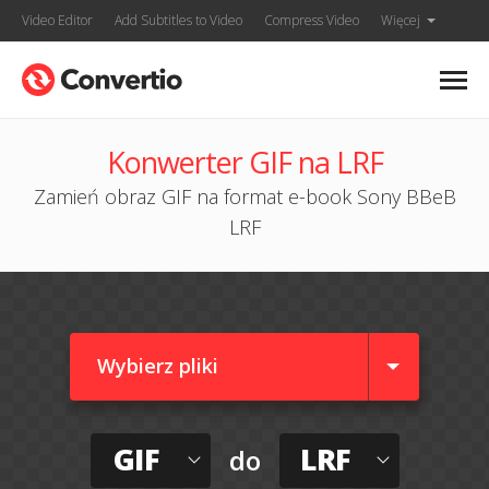
Video Editor
Add Subtitles to Video
Compress Video
Więcej
Konwerter GIF na LRF
Zamień obraz GIF na format e-book Sony BBeB
LRF
Wybierz pliki
GIF
LRF
do