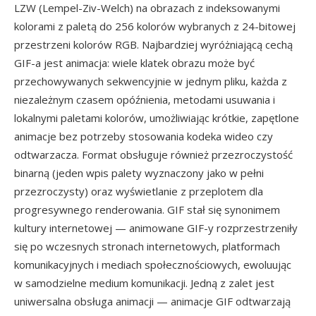
LZW (Lempel-Ziv-Welch) na obrazach z indeksowanymi
kolorami z paletą do 256 kolorów wybranych z 24-bitowej
przestrzeni kolorów RGB. Najbardziej wyróżniającą cechą
GIF-a jest animacja: wiele klatek obrazu może być
przechowywanych sekwencyjnie w jednym pliku, każda z
niezależnym czasem opóźnienia, metodami usuwania i
lokalnymi paletami kolorów, umożliwiając krótkie, zapętlone
animacje bez potrzeby stosowania kodeka wideo czy
odtwarzacza. Format obsługuje również przezroczystość
binarną (jeden wpis palety wyznaczony jako w pełni
przezroczysty) oraz wyświetlanie z przeplotem dla
progresywnego renderowania. GIF stał się synonimem
kultury internetowej — animowane GIF-y rozprzestrzeniły
się po wczesnych stronach internetowych, platformach
komunikacyjnych i mediach społecznościowych, ewoluując
w samodzielne medium komunikacji. Jedną z zalet jest
uniwersalna obsługa animacji — animacje GIF odtwarzają