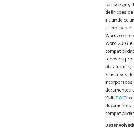
formatação, d
definições de
incluindo col
alteracoes é 
Word, com o 
Word 2003 é 
compatibilid
todos os pro
plataformas, 
a recursos do
incorporados,
documentos e
XML
DOCX
co
documentos e
compatibilida
Desenvolved