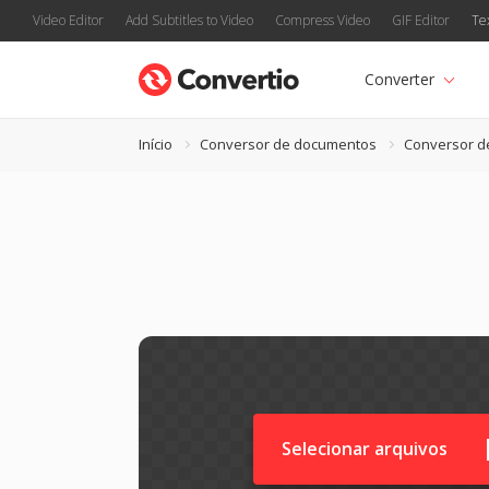
Video Editor
Add Subtitles to Video
Compress Video
GIF Editor
Te
Converter
Início
Conversor de documentos
Conversor d
Selecionar arquivos