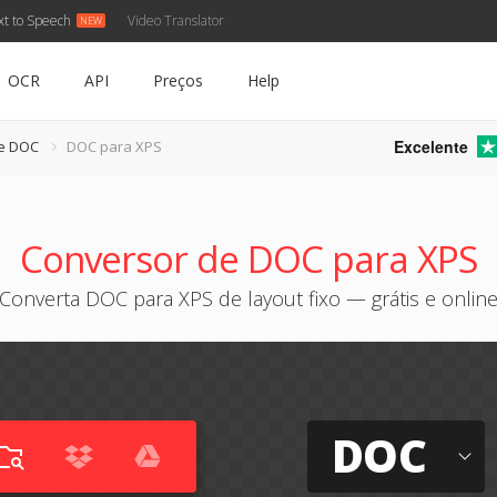
xt to Speech
Video Translator
OCR
API
Preços
Help
Excelente
e DOC
DOC para XPS
Conversor de DOC para XPS
Converta DOC para XPS de layout fixo — grátis e onlin
DOC