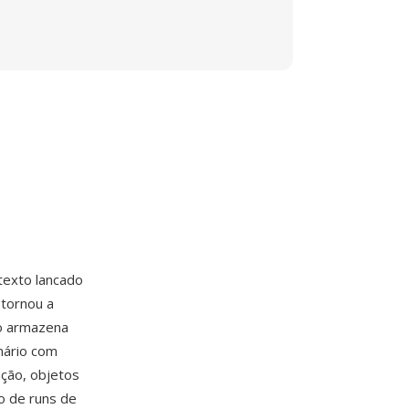
texto lancado
tornou a
o armazena
nário com
ação, objetos
o de runs de