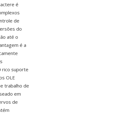
ractere é
complexos
ontrole de
versões do
ão até o
vantagem é a
icamente
às
 rico suporte
tos OLE
e trabalho de
aseado em
ervos de
ntém