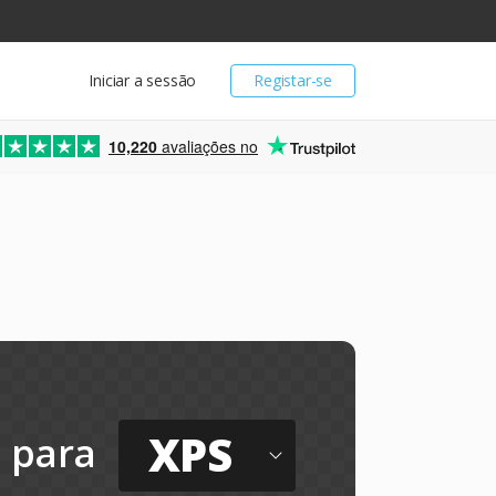
Iniciar a sessão
Registar-se
10,220
avaliações no
e
XPS
para