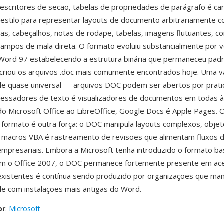
escritores de secao, tabelas de propriedades de parágrafo é ca
 estilo para representar layouts de documento arbitrariamente 
unas, cabeçalhos, notas de rodape, tabelas, imagens flutuantes, c
campos de mala direta. O formato evoluiu substancialmente por 
Word 97 estabelecendo a estrutura binária que permaneceu padr
criou os arquivos .doc mais comumente encontrados hoje. Uma 
ade quase universal — arquivos DOC podem ser abertos por prat
cessadores de texto é visualizadores de documentos em todas 
do Microsoft Office ao LibreOffice, Google Docs é Apple Pages. O
 formato é outra força: o DOC manipula layouts complexos, obje
 macros VBA é rastreamento de revisoes que alimentam fluxos d
mpresariais. Embora a Microsoft tenha introduzido o formato b
m o Office 2007, o DOC permanece fortemente presente em ac
xistentes é contínua sendo produzido por organizações que ma
de com instalações mais antigas do Word.
or
:
Microsoft