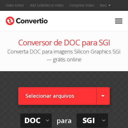
Video Editor
Add Subtitles to Video
Compress Video
Mais
Conversor de DOC para SGI
Converta DOC para imagens Silicon Graphics SGI
— grátis online
Selecionar arquivos
DOC
SGI
para