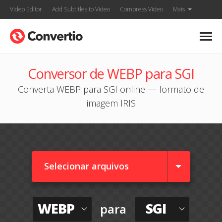
Video Editor
Add Subtitles to Video
Compress Video
Mais
Conversor de WEBP para SGI
Converta WEBP para SGI online — formato de
imagem IRIS
Selecionar arquivos
WEBP
SGI
para