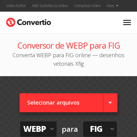
Video Editor
Add Subtitles to Video
Compress Video
Mais
Conversor de WEBP para FIG
Converta WEBP para FIG online — desenhos
vetoriais Xfig
Selecionar arquivos
WEBP
FIG
para