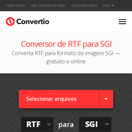
Video Editor
Add Subtitles to Video
Compress Video
Mais
Conversor de RTF para SGI
Converta RTF para formato de imagem SGI —
gratuito e online
Selecionar arquivos
RTF
SGI
para