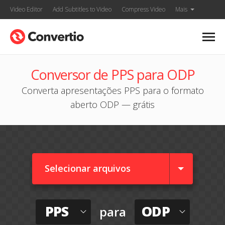
Video Editor
Add Subtitles to Video
Compress Video
Mais
Conversor de PPS para ODP
Converta apresentações PPS para o formato
aberto ODP — grátis
Selecionar arquivos
PPS
ODP
para