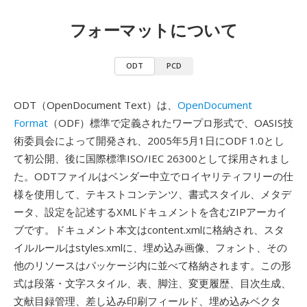
フォーマットについて
ODT
PCD
ODT（OpenDocument Text）は、
OpenDocument
Format
（ODF）標準で定義されたワープロ形式で、OASIS技
術委員会によって開発され、2005年5月1日にODF 1.0とし
て初公開、後に国際標準ISO/IEC 26300として採用されまし
た。ODTファイルはベンダー中立でロイヤリティフリーの仕
様を使用して、テキストコンテンツ、書式スタイル、メタデ
ータ、設定を記述するXMLドキュメントを含むZIPアーカイ
ブです。ドキュメント本文はcontent.xmlに格納され、スタ
イルルールはstyles.xmlに、埋め込み画像、フォント、その
他のリソースはパッケージ内に並べて格納されます。この形
式は段落・文字スタイル、表、脚注、変更履歴、目次生成、
文献目録管理、差し込み印刷フィールド、埋め込みベクタ