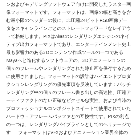
ンおよびモデリングソフトウェア向けに開発したラスター画
像フォーマットです。フォーマットは、画像の幅と高さを含
む最小限のヘッダーの後に、非圧縮24ビットRGB画像デー
タをスキャンラインごとのストレートフォワードなレイアウ
トで格納します。PIXはAliasのレンダリングエンジンのネイ
ティブ出力フォーマットであり、エンターテインメント史上
最も影響力のある3Dコンテンツ作成ツールの一つである
Mayaへと進化するソフトウェアの、3Dアニメーションの
個々のフレームやレンダリングされた静止画を保存するため
に使用されました。フォーマットの設計はハイエンドプロダ
クションレンダリングの優先事項を反映しています：バッチ
レンダリング中の個々のフレーム書き出しの高速性、圧縮ア
ーティファクトのない正確なピクセル忠実性、および当時の
プロフェッショナルコンポジットスイートで使用されていた
ハードウェアフレームバッファとの互換性です。PIXの利点
の一つは、レンダリングパイプラインとしてのヘリテージで
す — フォーマットはVFXおよびアニメーション業界全体の