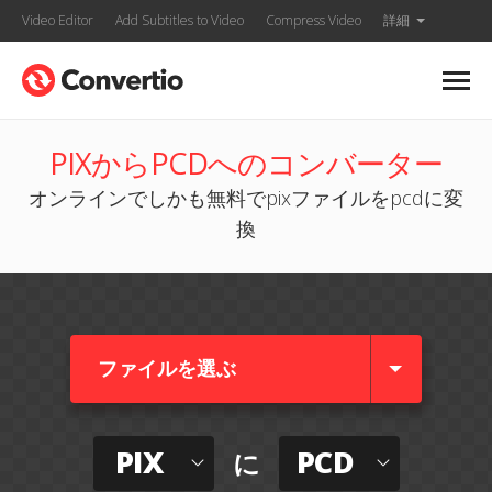
Video Editor
Add Subtitles to Video
Compress Video
詳細
PIXからPCDへのコンバーター
オンラインでしかも無料でpixファイルをpcdに変
換
ファイルを選ぶ
PIX
PCD
に