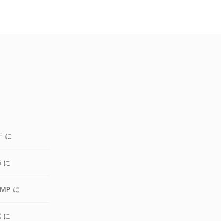
F に
G に
BMP に
X に