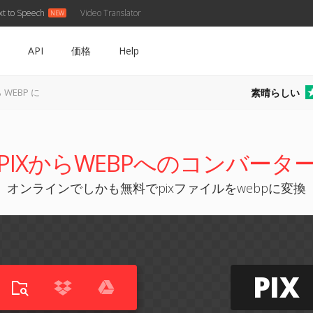
xt to Speech
Video Translator
API
価格
Help
素晴らしい
ら WEBP に
PIXからWEBPへのコンバータ
オンラインでしかも無料でpixファイルをwebpに変換
PIX