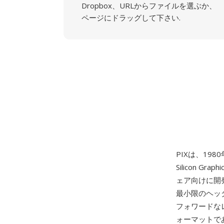
Dropbox、URLからファイルを選ぶか、
ページにドラッグして下さい.
PIXは、198
Silicon
ェア向けに開
最小限のヘッ
フォワードなレ
ォーマットで