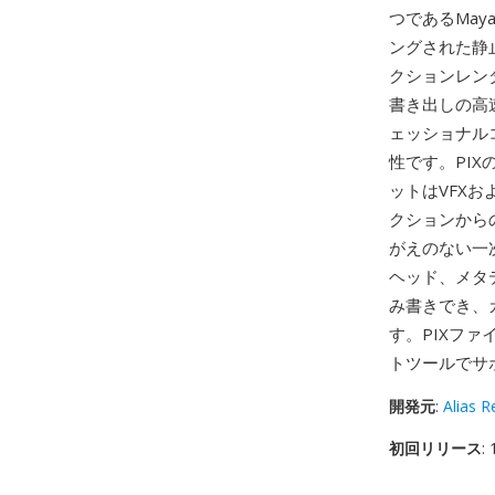
つであるMa
ングされた静
クションレン
書き出しの高
ェッショナル
性です。PI
ットはVFXお
クションから
がえのない一
ヘッド、メタ
み書きでき、
す。PIXファ
トツールでサ
開発元
:
Alias R
初回リリース
: