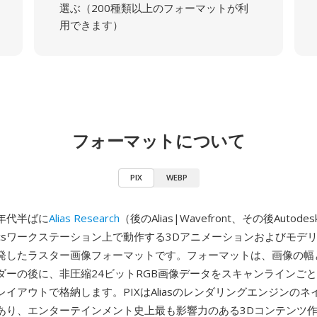
選ぶ（200種類以上のフォーマットが利
用できます）
フォーマットについて
PIX
WEBP
0年代半ばに
Alias Research
（後のAlias|Wavefront、その後Auto
 Graphicsワークステーション上で動作する3Dアニメーションおよびモ
発したラスター画像フォーマットです。フォーマットは、画像の幅
ダーの後に、非圧縮24ビットRGB画像データをスキャンラインご
イアウトで格納します。PIXはAliasのレンダリングエンジンの
あり、エンターテインメント史上最も影響力のある3Dコンテンツ