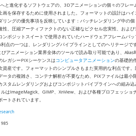
yaへと進化するソフトウェアの、3Dアニメーションの個々のフレー
止画を保存するために使用されました。フォーマットの設計はハイ
ダリングの優先事項を反映しています：バッチレンダリング中の個
速性、圧縮アーティファクトのない正確なピクセル忠実性、および
コンポジットスイートで使用されていたハードウェアフレームバッ
Xの利点の一つは、レンダリングパイプラインとしてのヘリテージです
よびアニメーション業界全体のツールで読み取り可能であり、Alia
のレガシーPIXシーケンスは
コンピュータアニメーション
の基礎的
次資産です。フォーマットのシンプルさもまた実用的な利点です。
データの複雑さ、コンテナ解析が不要なため、PIXファイルは最小
カスタムレンダリングおよびコンポジットパイプラインへの組み込
イルはImageMagick、GIMP、XnView、および各種プロフェッシ
ポートされています。
esearch
 1985