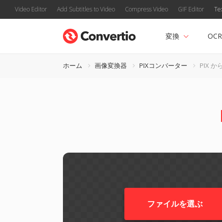
Video Editor
Add Subtitles to Video
Compress Video
GIF Editor
Te
変換
OCR
ホーム
画像変換器
PIXコンバーター
PIX か
ファイルを選ぶ