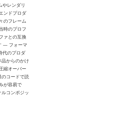
ムやレンダリ
エンドプロダ
々のフレーム
当時のプロフ
ファとの互換
 — フォーマ
s時代のプロダ
作品からのかけ
圧縮オーバー
限のコードで読
みが容易で
ョナルコンポジッ