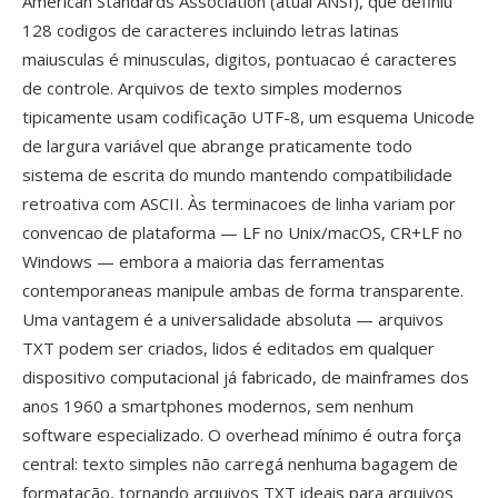
American Standards Association (atual ANSI), que definiu
128 codigos de caracteres incluindo letras latinas
maiusculas é minusculas, digitos, pontuacao é caracteres
de controle. Arquivos de texto simples modernos
tipicamente usam codificação UTF-8, um esquema Unicode
de largura variável que abrange praticamente todo
sistema de escrita do mundo mantendo compatibilidade
retroativa com ASCII. Às terminacoes de linha variam por
convencao de plataforma — LF no Unix/macOS, CR+LF no
Windows — embora a maioria das ferramentas
contemporaneas manipule ambas de forma transparente.
Uma vantagem é a universalidade absoluta — arquivos
TXT podem ser criados, lidos é editados em qualquer
dispositivo computacional já fabricado, de mainframes dos
anos 1960 a smartphones modernos, sem nenhum
software especializado. O overhead mínimo é outra força
central: texto simples não carregá nenhuma bagagem de
formatação, tornando arquivos TXT ideais para arquivos