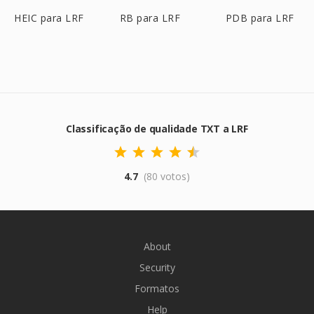
HEIC para LRF
RB para LRF
PDB para LRF
Classificação de qualidade TXT a LRF
4.7
(80 votos)
About
Security
Formatos
Help