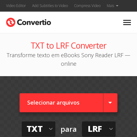
Video Editor
Add Subtitles to Video
Compress Video
Mais
TXT to LRF Converter
Transforme texto em eBooks Sony Reader LRF —
online
Selecionar arquivos
TXT
LRF
para