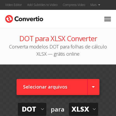
Video Editor
Add Subtitles to Video
Compress Video
Mais
DOT para XLSX Converter
Converta modelos DOT para folhas de cálculo
XLSX — grátis online
Selecionar arquivos
DOT
XLSX
para