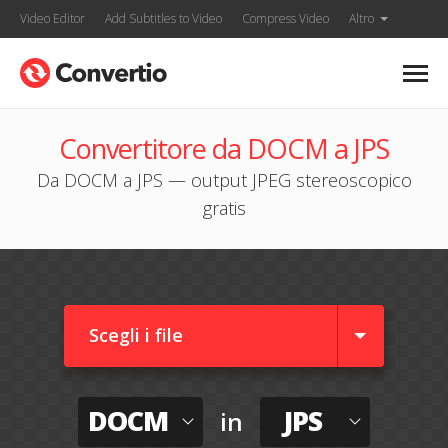
Video Editor
Add Subtitles to Video
Compress Video
Altro
Convertitore da DOCM a JPS
Da DOCM a JPS — output JPEG stereoscopico
gratis
Scegli i file
DOCM
JPS
in