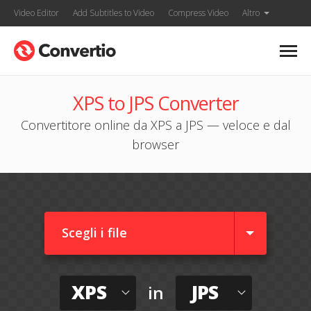
Video Editor
Add Subtitles to Video
Compress Video
Altro
XPS to JPS Converter
Convertitore online da XPS a JPS — veloce e dal
browser
Scegli i file
XPS
JPS
in