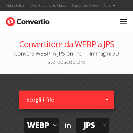
Video Editor
Add Subtitles to Video
Compress Video
Altro
Convertitore da WEBP a JPS
Converti WEBP in JPS online — immagini 3D
stereoscopiche
Scegli i file
WEBP
JPS
in