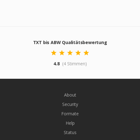
TXT bis ABW Qualitätsbewertung
4.8
(4 Stimmen)
About
Security
Formate
Help
Status