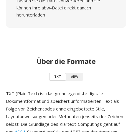
Lassen Sie die Datei konvertieren und Sie
können Ihre abw-Datei direkt danach
herunterladen
Über die Formate
TXT
ABW
TXT (Plain Text) ist das grundlegendste digitale
Dokumentformat und speichert unformatierten Text als
Folge von Zeichencodes ohne eingebettete Stile,
Layoutanweisungen oder Metadaten jenseits der Zeichen
selbst. Die Grundlage des Klartext-Computings geht auf
den
ASCII
-Standard zurück, der 1963 von der American