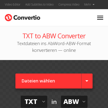
Video Editor
Add Subtitles to Video
Compress Video
Mehr
TXT to ABW Converter
Textdateien ins AbiWord-ABW-Format
konvertieren — online
Dateien wählen
TXT
ABW
in