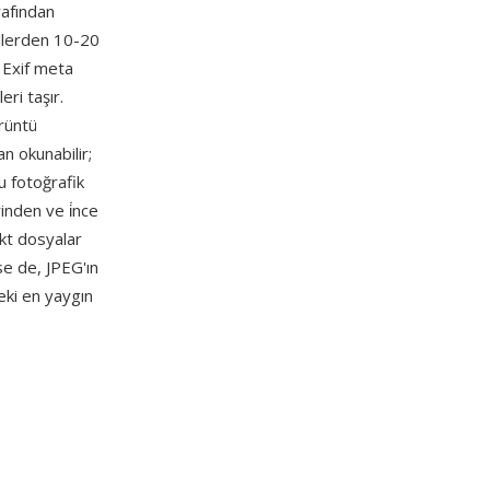
rafından
nallerden 10-20
; Exif meta
ri taşır.
örüntü
an okunabilir;
u fotoğrafik
inden ve i̇nce
kt dosyalar
se de, JPEG'ın
deki en yaygın