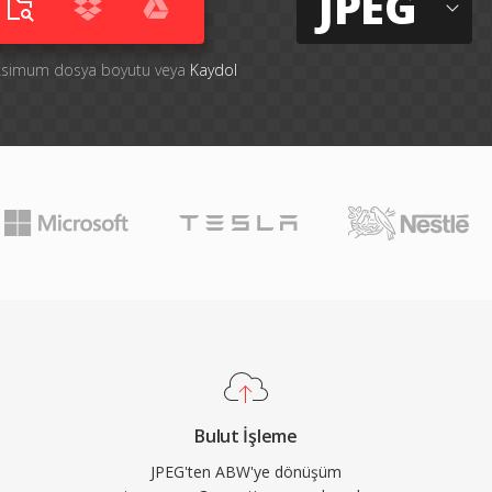
JPEG
aksimum dosya boyutu veya
Kaydol
Bulut İşleme
JPEG'ten ABW'ye dönüşüm