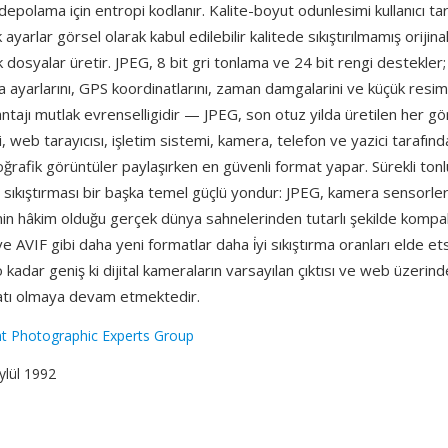
depolama için entropi kodlanır. Kalite-boyut odunlesimi kullanıcı ta
pik ayarlar görsel olarak kabul edilebilir kalitede sıkıştırılmamış oriji
 dosyalar üretir. JPEG, 8 bit gri tonlama ve 24 bit rengi destekler
a ayarlarını, GPS koordinatlarını, zaman damgalarini ve küçük resimle
ntajı mutlak evrenselligidir — JPEG, son otuz yilda üretilen her g
i, web tarayıcısı, işletim sistemi, kamera, telefon ve yazici tarafınd
ğrafik görüntüler paylaşırken en güvenli format yapar. Sürekli tonl
li sıkıştırması bir başka temel güçlü yondur: JPEG, kamera sensorler
inin hâkim olduğu gerçek dünya sahnelerinden tutarlı şekilde kompa
e AVIF gibi daha yeni formatlar daha i̇yi sıkıştırma oranları elde et
o kadar geniş ki dijital kameraların varsayılan çıktısı ve web üzerin
atı olmaya devam etmektedir.
nt Photographic Experts Group
Eylül 1992