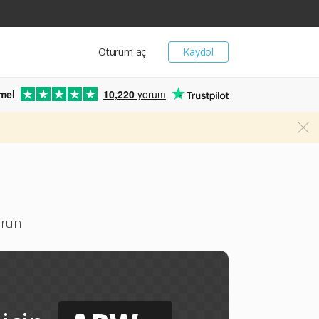
Oturum aç
Kaydol
mel
10,220
yorum
ürün