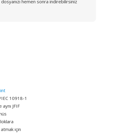
dosyanızı hemen sonra indirebilirsiniz
int
SO/IEC 10918-1
e aynı JFIF
inüs
loklara
 atmak için