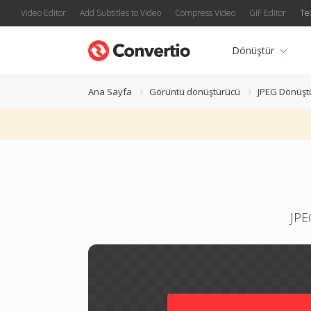
Video Editor
Add Subtitles to Video
Compress Video
GIF Editor
Te
Dönüştür
Ana Sayfa
Görüntü dönüştürücü
JPEG Dönüşt
JPE