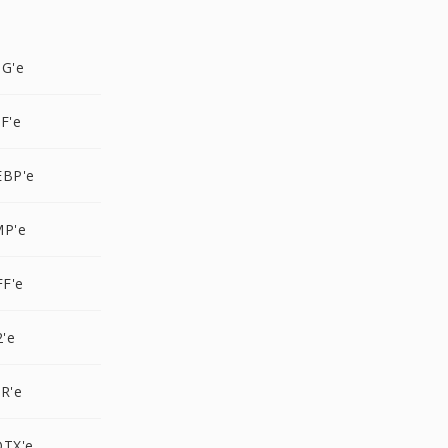
NG'e
F'e
EBP'e
MP'e
FF'e
2'e
R'e
OTX'e