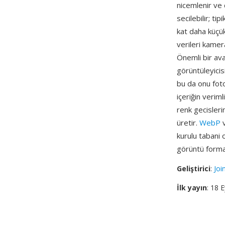
nicemlenir ve 
secilebilir; ti
kat daha küçük
verileri kamer
Önemli bir ava
görüntüleyicis
bu da onu foto
içeriğin verim
renk gecisler
üretir.
WebP
v
kurulu tabani 
görüntü form
Geliştirici
:
Joi
İlk yayın
: 18 