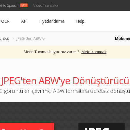
xt to Speech
Video Translator
OCR
API
Fiyatlandırma
Help
Mükem
ürücü
JPEG'den ABW'e
Metin Tanıma ihtiyacınız var mı?
Metni tanımak
JPEG'ten ABW'ye Dönüştürücü
G görüntüleri çevrimiçi ABW formatına ücretsiz dönüşt