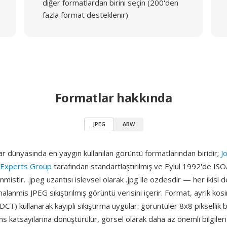
diğer formatlardan birini seçin (200'den
fazla format desteklenir)
Formatlar hakkında
JPEG
ABW
ar dünyasında en yaygın kullanılan görüntü formatlarından biridir;
Jo
 Experts Group
tarafından standartlaştırılmış ve Eylul 1992'de I
mistir. .jpeg uzantısı islevsel olarak .jpg ile ozdesdir — her i̇kisi d
alanmis JPEG sıkıştırılmış görüntü verisini içerir. Format, ayrik kos
T) kullanarak kayıplı sıkıştırma uygular: görüntüler 8x8 piksellik b
ns katsayilarina dönüştürülür, görsel olarak daha az önemli bilgileri