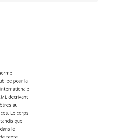
 norme
bliee pour la
internationale
XML decrivant
mètres au
nces. Le corps
 tandis que
dans le
 de texte