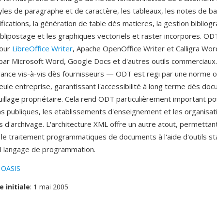
tyles de paragraphe et de caractère, les tableaux, les notes de b
fications, la génération de table dès matieres, la gestion bibliogr
lipostage et les graphiques vectoriels et raster incorpores. OD
pour
LibreOffice Writer
, Apache OpenOffice Writer et Calligra Wor
par Microsoft Word, Google Docs et d'autres outils commerciaux
dance vis-à-vis dès fournisseurs — ODT est regi par une norme o
ule entreprise, garantissant l'accessibilité à long terme dès doc
uillage propriétaire. Cela rend ODT particulièrement important po
ns publiques, les etablissements d'enseignement et les organisa
 d'archivage. L'architecture XML offre un autre atout, permettant
 le traitement programmatiques de documents à l'aide d'outils s
l langage de programmation.
:
OASIS
e initiale
: 1 mai 2005