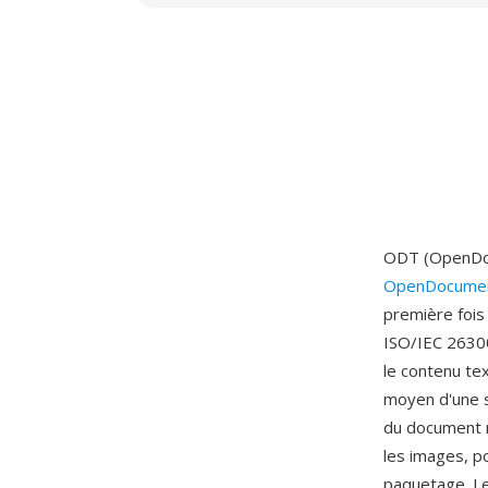
ODT (OpenDocu
OpenDocumen
première fois
ISO/IEC 26300
le contenu te
moyen d'une s
du document r
les images, p
paquetage. Le