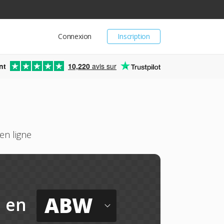
Connexion
Inscription
nt
10,220
avis sur
n ligne
ABW
en