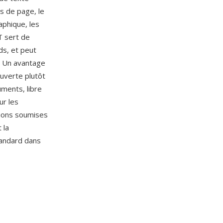
as de page, le
aphique, les
T sert de
ds, et peut
. Un avantage
uverte plutôt
uments, libre
ur les
tions soumises
 la
tandard dans