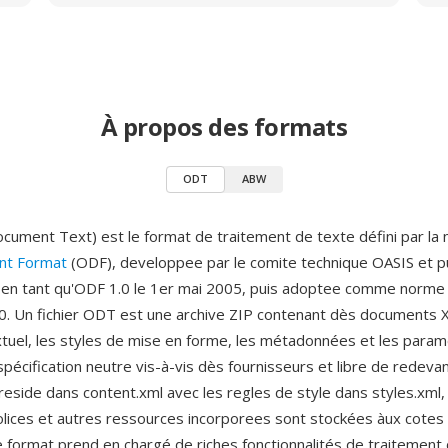
À propos des formats
ODT
ABW
ment Text) est le format de traitement de texte défini par la
t Format
(ODF), developpee par le comite technique OASIS et pu
 en tant qu'ODF 1.0 le 1er mai 2005, puis adoptee comme norme 
. Un fichier ODT est une archive ZIP contenant dès documents 
xtuel, les styles de mise en forme, les métadonnées et les para
pécification neutre vis-à-vis dès fournisseurs et libre de redeva
eside dans content.xml avec les regles de style dans styles.xml,
olices et autres ressources incorporees sont stockées àux cotes 
 format prend en chargé de riches fonctionnalités de traitement