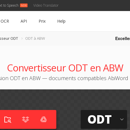
xt to Speech
Video Translator
OCR
API
Prix
Help
Excelle
isseur ODT
ODT à ABW
Convertisseur ODT en ABW
sion ODT en ABW — documents compatibles AbiWord e
ODT