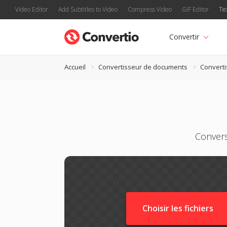
Video Editor
Add Subtitles to Video
Compress Video
GIF Editor
Te
Convertir
Accueil
Convertisseur de documents
Convert
Conver
Choisir les fichiers