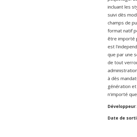
incluant les s
suivi dès modi
champs de pub
format natif 
être importé 
est l'indepen
que par une se
de tout verro
administratio
à dès mandats
génération et
n'importé que
Développeur
Date de sorti