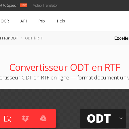
xt to Speech
Video Translator
OCR
API
Prix
Help
Excelle
isseur ODT
ODT à RTF
Convertisseur ODT en RTF
ertisseur ODT en RTF en ligne — format document univ
ODT