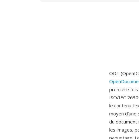
ODT (OpenDocu
OpenDocumen
première fois
ISO/IEC 26300
le contenu te
moyen d'une s
du document r
les images, p
paquetage. Le