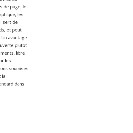
as de page, le
aphique, les
T sert de
ds, et peut
. Un avantage
uverte plutôt
uments, libre
ur les
tions soumises
 la
tandard dans