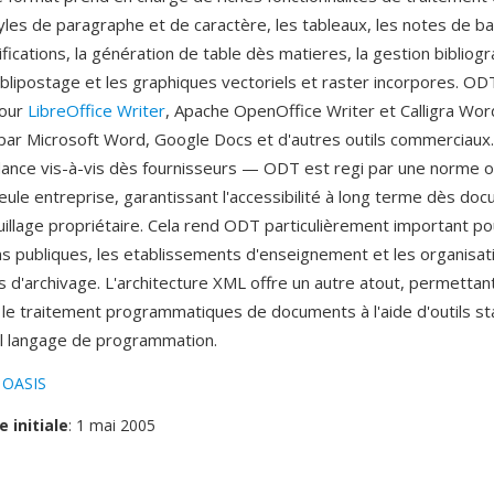
tyles de paragraphe et de caractère, les tableaux, les notes de b
fications, la génération de table dès matieres, la gestion bibliogr
lipostage et les graphiques vectoriels et raster incorpores. OD
pour
LibreOffice Writer
, Apache OpenOffice Writer et Calligra Wor
par Microsoft Word, Google Docs et d'autres outils commerciaux
dance vis-à-vis dès fournisseurs — ODT est regi par une norme o
ule entreprise, garantissant l'accessibilité à long terme dès doc
uillage propriétaire. Cela rend ODT particulièrement important po
ns publiques, les etablissements d'enseignement et les organisa
 d'archivage. L'architecture XML offre un autre atout, permettant
 le traitement programmatiques de documents à l'aide d'outils s
l langage de programmation.
:
OASIS
e initiale
: 1 mai 2005