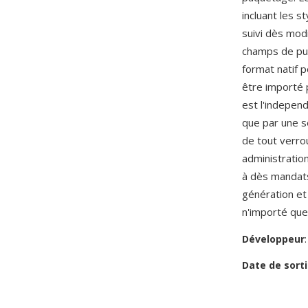
incluant les s
suivi dès modi
champs de pub
format natif 
être importé 
est l'indepen
que par une se
de tout verro
administratio
à dès mandats
génération et
n'importé que
Développeur
Date de sorti