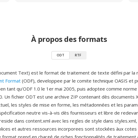
À propos des formats
ODT
RTF
ment Text) est le format de traitement de texte défini par la
t Format
(ODF), developpee par le comite technique OASIS et pu
 en tant qu'ODF 1.0 le 1er mai 2005, puis adoptee comme norme 
. Un fichier ODT est une archive ZIP contenant dès documents 
xtuel, les styles de mise en forme, les métadonnées et les para
pécification neutre vis-à-vis dès fournisseurs et libre de redeva
eside dans content.xml avec les regles de style dans styles.xml,
olices et autres ressources incorporees sont stockées àux cotes 
 format prend en chargé de riches fonctionnalités de traitement