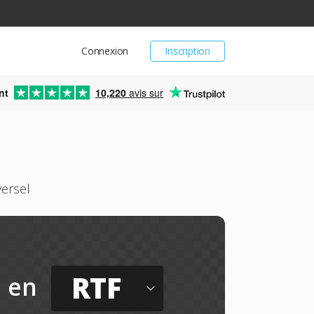
Connexion
Inscription
nt
10,220
avis sur
ersel
RTF
en