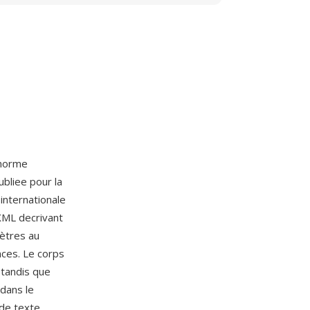
 norme
bliee pour la
internationale
XML decrivant
mètres au
nces. Le corps
 tandis que
dans le
 de texte