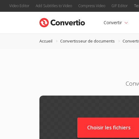
Video Editor
Add Subtitles to Video
Compress Video
GIF Editor
Te
Convertir
Accueil
Convertisseur de documents
Convert
Conv
Choisir les fichiers