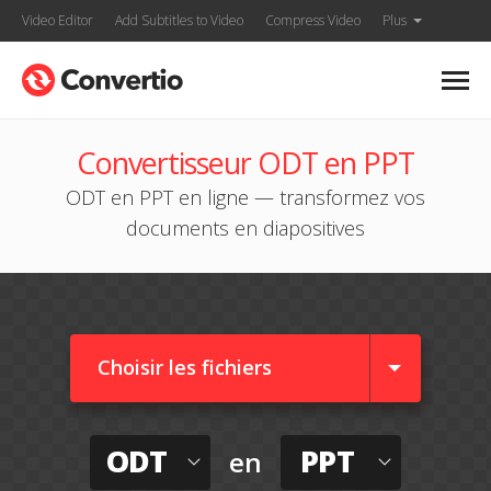
Video Editor
Add Subtitles to Video
Compress Video
Plus
Convertisseur ODT en PPT
ODT en PPT en ligne — transformez vos
documents en diapositives
Choisir les fichiers
ODT
PPT
en