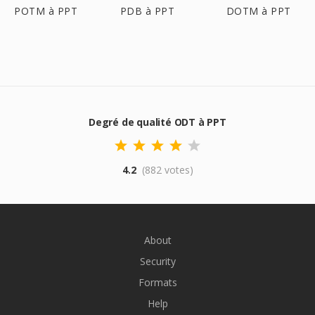
POTM à PPT
PDB à PPT
DOTM à PPT
Degré de qualité ODT à PPT
4.2
(882 votes)
About
Security
Formats
Help