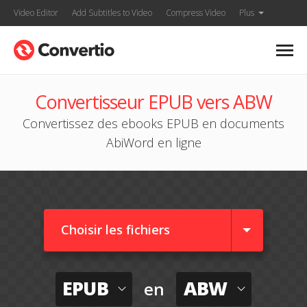
Video Editor
Add Subtitles to Video
Compress Video
Plus
Convertisseur EPUB vers ABW
Convertissez des ebooks EPUB en documents
AbiWord en ligne
Choisir les fichiers
EPUB
ABW
en