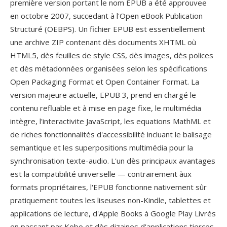
première version portant le nom EPUB a été approuvee
en octobre 2007, succedant à l'Open eBook Publication
Structuré (OEBPS). Un fichier EPUB est essentiellement
une archive ZIP contenant dès documents XHTML où
HTML5, dès feuilles de style CSS, dès images, dès polices
et dès métadonnées organisées selon les spécifications
Open Packaging Format et Open Container Format. La
version majeure actuelle, EPUB 3, prend en chargé le
contenu refluable et à mise en page fixe, le multimédia
intègre, l'interactivite JavaScript, les equations MathML et
de riches fonctionnalités d'accessibilité incluant le balisage
semantique et les superpositions multimédia pour la
synchronisation texte-audio. L'un dès principaux avantages
est la compatibilité universelle — contrairement àux
formats propriétaires, l'EPUB fonctionne nativement sûr
pratiquement toutes les liseuses non-Kindle, tablettes et
applications de lecture, d'Apple Books à Google Play Livrés
en passant par Kobo et dès dizaines d'applications tierces.