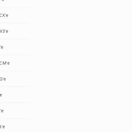
CX'e
W3'e
'e
CM'e
G'e
e
'e
B'e