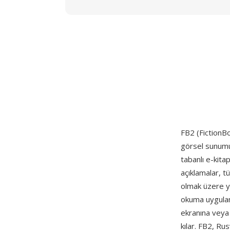
FB2 (FictionBo
görsel sunumu
tabanlı e-kita
açıklamalar, tü
olmak üzere yap
okuma uygulam
ekranına vey
kılar. FB2, Ru