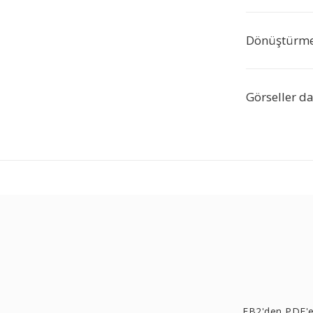
Dönüştürme 
Görseller da
FB2'den PDF'