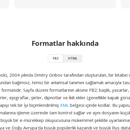
Formatlar hakkında
FB2
HTML
ok), 2004 yılında Dmitry Gribov tarafından oluşturulan, bir kitabın i
ndan bağımsız, temiz bir anlamsal tanımını sağlamak amacıyla ta
p formatıdır. Sayfa düzeni formatlarının aksine FB2; başlık, yazarlar
rler, epigraflar, şiirler, dipnotlar ve i̇kili ekler (genellikle kapak görü
ıyı tek bir i̇yi biçimlendirilmiş
XML
belgesi içinde kodlar. Bu yapıs
alarına işleme üzerinde tam kontrol sağlar ve aynı dosyanın küçük
a büyük bir e-mürekkep okuyucusuna mükemmel şekilde uyarlanma
sya ve Doğu Avrupa'da büyük popülerlik kazandı ve büyük Rus dijita