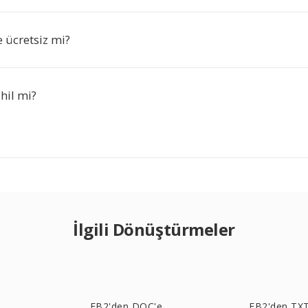
ücretsiz mi?
hil mi?
İlgili Dönüştürmeler
e
FB2'den DOC'e
FB2'den TXT