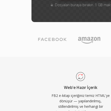
Dosyaları buraya bırakın. 1 GB m
Web'e Hazır İçerik
FB2 e-kitap içeriğiniz temiz HTML'ye
dönüşür — yapılandırılmış,
stillendirilmiş ve herhangi bir