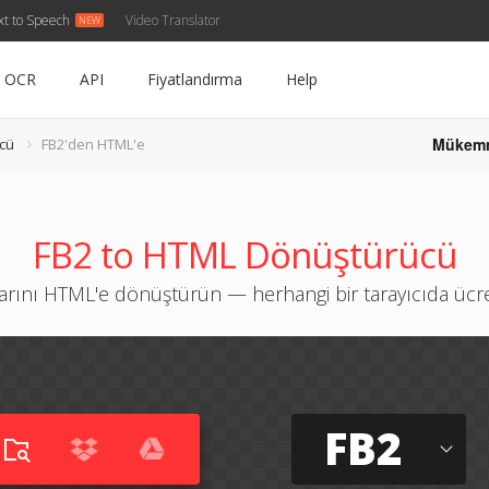
xt to Speech
Video Translator
OCR
API
Fiyatlandırma
Help
Mükem
cü
FB2'den HTML'e
FB2 to HTML Dönüştürücü
larını HTML'e dönüştürün — herhangi bir tarayıcıda ücr
FB2