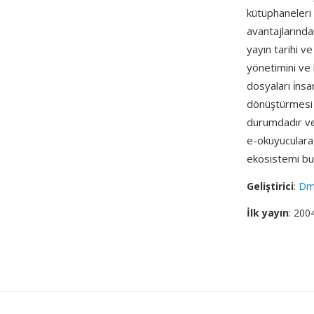
kütüphaneleri 
avantajlarında
yayın tarihi ve
yönetimini ve 
dosyaları i̇ns
dönüştürmesi 
durumdadır ve
e-okuyuculara
ekosistemi bu
Geliştirici
:
Dmi
İlk yayın
: 200