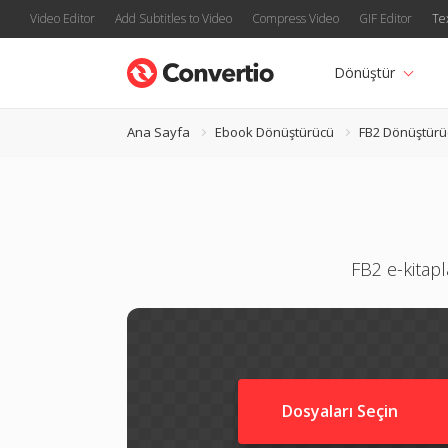
Video Editor
Add Subtitles to Video
Compress Video
GIF Editor
Te
Dönüştür
Ana Sayfa
Ebook Dönüştürücü
FB2 Dönüştürü
FB2 e-kitap
Dosyaları Seçin