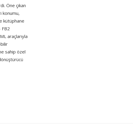
di. Öne çıkan
ri konumu,
r ve kütüphane
— FB2
XML araçlarıyla
ilir
ne sahip özel
 dönüştürücü