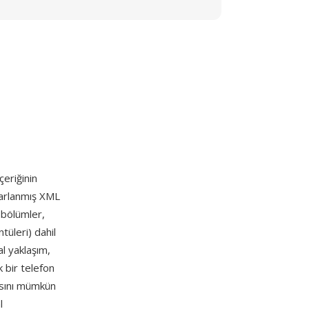
çeriğinin
sarlanmış XML
, bölümler,
ntüleri) dahil
al yaklaşım,
 bir telefon
sını mümkün
l