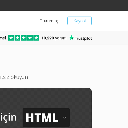
Oturum aç
Kaydol
mel
10,220
yorum
etsiz okuyun
HTML
için