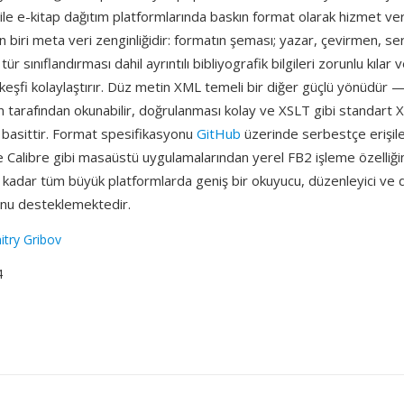
ile e-kitap dağıtım platformlarında baskın format olarak hizmet ver
n biri meta veri zenginliğidir: formatın şeması; yazar, çevirmen, se
 tür sınıflandırması dahil ayrıntılı bibliyografik bilgileri zorunlu kıla
keşfi kolaylaştırır. Düz metin XML temeli bir diğer güçlü yönüdür 
an tarafından okunabilir, doğrulanması kolay ve XSLT gibi standart 
basittir. Format spesifikasyonu
GitHub
üzerinde serbestçe erişileb
 Calibre gibi masaüstü uygulamalarından yerel FB2 işleme özelliği
 kadar tüm büyük platformlarda geniş bir okuyucu, düzenleyici ve
nu desteklemektedir.
try Gribov
4