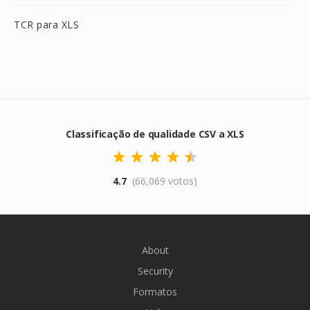
TCR para XLS
Classificação de qualidade CSV a XLS
4.7
(66,069 votos)
About
Security
Formatos