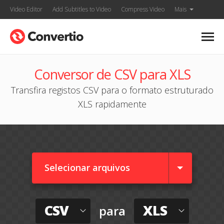
Video Editor
Add Subtitles to Video
Compress Video
Mais
Conversor de CSV para XLS
Transfira registos CSV para o formato estruturado
XLS rapidamente
Selecionar arquivos
CSV
XLS
para