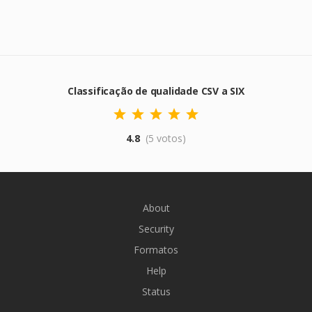
Classificação de qualidade CSV a SIX
4.8
(5 votos)
About
Security
Formatos
Help
Status