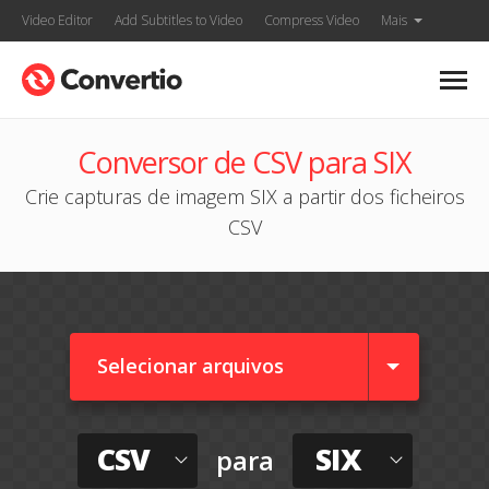
Video Editor
Add Subtitles to Video
Compress Video
Mais
Conversor de CSV para SIX
Crie capturas de imagem SIX a partir dos ficheiros
CSV
Selecionar arquivos
CSV
SIX
para