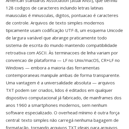
American Standards Association (atual ANSI), que definiu
128 codigos de caracteres incluindo letras latinas
maiusculas é minusculas, digitos, pontuacao é caracteres
de controle. Arquivos de texto simples modernos
tipicamente usam codificação UTF-8, um esquema Unicode
de largura variável que abrange praticamente todo
sistema de escrita do mundo mantendo compatibilidade
retroativa com ASCII. Às terminacoes de linha variam por
convencao de plataforma — LF no Unix/macOS, CR+LF no
Windows — embora a maioria das ferramentas
contemporaneas manipule ambas de forma transparente.
Uma vantagem é a universalidade absoluta — arquivos
TXT podem ser criados, lidos é editados em qualquer
dispositivo computacional já fabricado, de mainframes dos
anos 1960 a smartphones modernos, sem nenhum
software especializado. O overhead mínimo é outra força
central: texto simples não carregá nenhuma bagagem de
formatação, tornando arquivos TXT ideais para arquivos