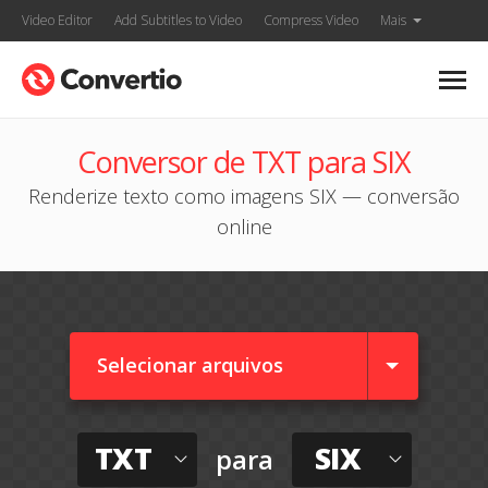
Video Editor
Add Subtitles to Video
Compress Video
Mais
Conversor de TXT para SIX
Renderize texto como imagens SIX — conversão
online
Selecionar arquivos
TXT
SIX
para