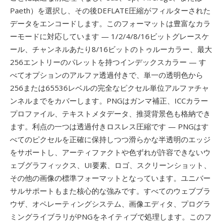
Paeth）を選択し、その後DEFLATE圧縮がフィルターされた
データをエンコードします。このフォーマットは豊富なカラ
ーモードに対応しています — 1/2/4/8/16ビットグレースケ
ール、チャンネルあたり8/16ビットのトゥルーカラー、最大
256エントリーのパレットを持つインデックスカラー — す
べてオプションのアルファ透過付きで、単一の透明色から
256または65536レベルの完全なピクセル単位アルファチャ
ンネルまでをカバーします。PNGはガンマ補正、ICCカラー
プロファイル、テキストメタデータ、推奨背景色も格納でき
ます。利点の一つは透過付きロスレス圧縮です — PNGはす
べてのピクセルを正確に保持しつつ滑らかな半透明のエッジ
をサポートし、アーティファクトや色ずれが許容できないウ
ェブグラフィックス、UI要素、ロゴ、スクリーンショット、
その他の画像の標準フォーマットとなっています。ユニバー
サルサポートもまた核心的な強みです。すべてのウェブブラ
ウザ、オペレーティングシステム、画像エディタ、プログラ
ミングライブラリがPNGをネイティブで処理します。このフ