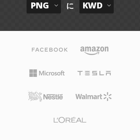
PNG
KWD
に