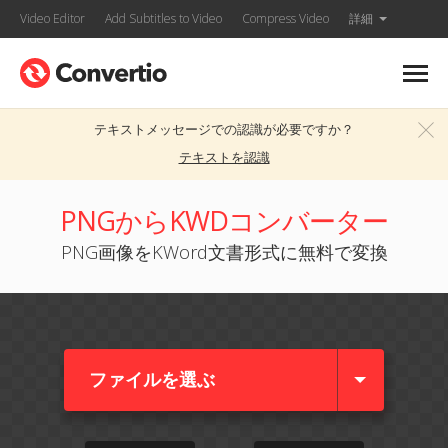
Video Editor
Add Subtitles to Video
Compress Video
詳細
テキストメッセージでの認識が必要ですか？
テキストを認識
PNGからKWDコンバーター
PNG画像をKWord文書形式に無料で変換
ファイルを選ぶ