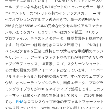
ーモードに対応しています — 1/2/4/8/16ビットグレースケ
ール、チャンネルあたり8/16ビットのトゥルーカラー、最大
256エントリーのパレットを持つインデックスカラー — す
べてオプションのアルファ透過付きで、単一の透明色から
256または65536レベルの完全なピクセル単位アルファチャ
ンネルまでをカバーします。PNGはガンマ補正、ICCカラー
プロファイル、テキストメタデータ、推奨背景色も格納でき
ます。利点の一つは透過付きロスレス圧縮です — PNGはす
べてのピクセルを正確に保持しつつ滑らかな半透明のエッジ
をサポートし、アーティファクトや色ずれが許容できないウ
ェブグラフィックス、UI要素、ロゴ、スクリーンショット、
その他の画像の標準フォーマットとなっています。ユニバー
サルサポートもまた核心的な強みです。すべてのウェブブラ
ウザ、オペレーティングシステム、画像エディタ、プログラ
ミングライブラリがPNGをネイティブで処理します。このフ
ォーマットは驚くべき耐久性を証明しており — 約30年を経
ても、
PNG
はロスレスウェブ画像のデフォルトフォーマット
であり続けています。WebPやAVIFなどの新しいフォーマッ