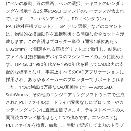
にペンの移動、線の描画、ペンの選択、テキストのレンダリ
ングを指示する2文字のASCIIコマンドのシーケンスが含まれ
ています — PU（ペンアップ）、PD（ペンダウン）、
PA（絶対座標プロット）、SP（ペン選択）などのコマンド
は、物理的な描画動作を直接制御する簡潔な命令セットを形
成します。この言語はプロッター単位（通常1単位あたり
0.025mm）で測定される座標グリッド上で動作し、結果の
ファイルはほぼ描画デバイスのマシンコードのように読めま
す。HP-GLは1980年代から1990年代を通じてCAD出力の支
配的な標準となり、事実上すべてのCADアプリケーションに
採用され、あらゆるメーカーのプロッターでサポートされま
した。1つの利点は万能なCAD互換性です — AutoCAD、
SolidWorks、その他のエンジニアリングソフトウェアで生成
されたPLTファイルは、ドライバ変換なしにプロッターやカ
ッティングマシンに直接送信できます。テキストベースの人
間可読コマンド構造はもう1つの強みです。エンジニアは
PLTファイルを検査、編集し、手動で記述して出力のトラブ