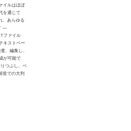
ファイルはほぼ
年代を通じて
れ、あらゆる
 —
LTファイル
テキストベー
検査、編集し、
成が可能で
塗りつぶし、ベ
製造での大判