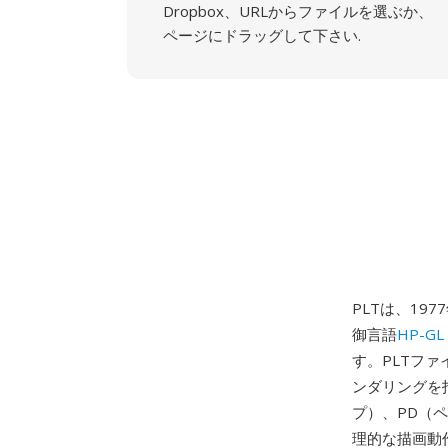
Dropbox、URLからファイルを選ぶか、
ページにドラッグして下さい.
PLTは、197
御言語
HP-GL
す。PLTフ
ンダリングを指
プ）、PD（
理的な描画動