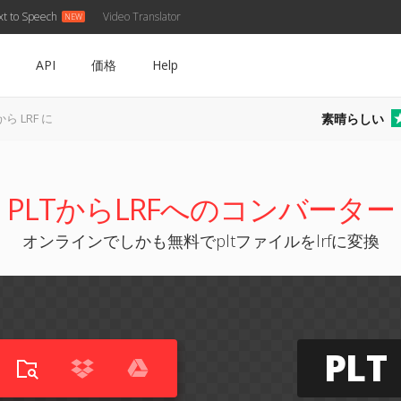
xt to Speech
Video Translator
API
価格
Help
素晴らしい
から LRF に
PLTからLRFへのコンバーター
オンラインでしかも無料でpltファイルをlrfに変換
PLT