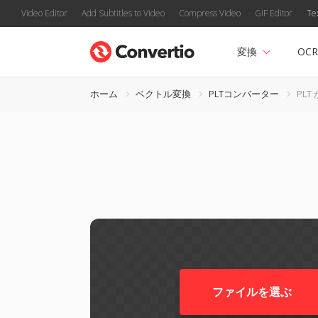
Video Editor
Add Subtitles to Video
Compress Video
GIF Editor
Te
変換
OCR
ホーム
ベクトル変換
PLTコンバーター
PLT 
ファイルを選ぶ