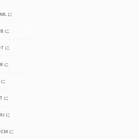
TML に
DB に
OT に
R に
 に
T に
VU に
OCM に