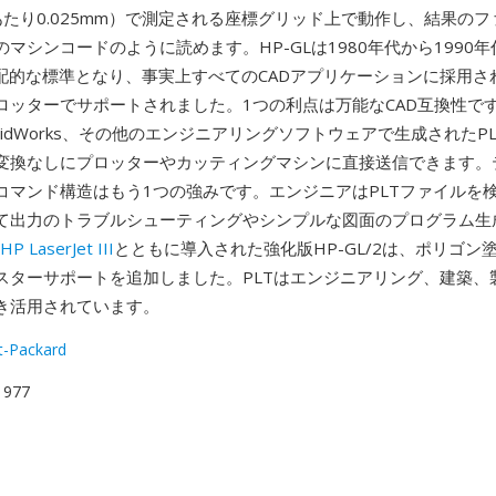
あたり0.025mm）で測定される座標グリッド上で動作し、結果の
マシンコードのように読めます。HP-GLは1980年代から1990
支配的な標準となり、事実上すべてのCADアプリケーションに採用さ
ロッターでサポートされました。1つの利点は万能なCAD互換性です
、SolidWorks、その他のエンジニアリングソフトウェアで生成されたP
変換なしにプロッターやカッティングマシンに直接送信できます。
コマンド構造はもう1つの強みです。エンジニアはPLTファイルを
て出力のトラブルシューティングやシンプルな図面のプログラム生
HP LaserJet III
とともに導入された強化版HP-GL/2は、ポリゴン
スターサポートを追加しました。PLTはエンジニアリング、建築、
き活用されています。
t-Packard
 1977