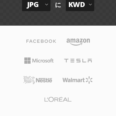
JPG
KWD
に