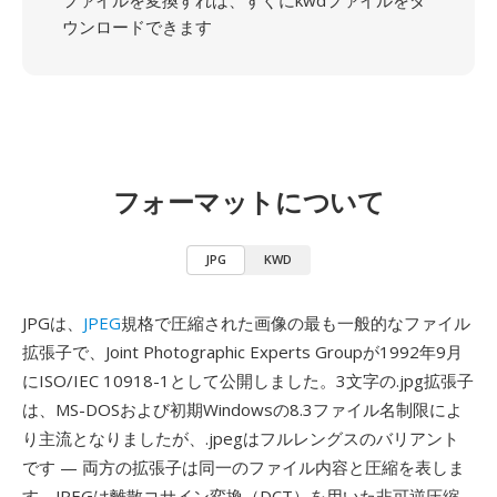
ファイルを変換すれば、すぐにkwdファイルをダ
ウンロードできます
フォーマットについて
JPG
KWD
JPGは、
JPEG
規格で圧縮された画像の最も一般的なファイル
拡張子で、Joint Photographic Experts Groupが1992年9月
にISO/IEC 10918-1として公開しました。3文字の.jpg拡張子
は、MS-DOSおよび初期Windowsの8.3ファイル名制限によ
り主流となりましたが、.jpegはフルレングスのバリアント
です — 両方の拡張子は同一のファイル内容と圧縮を表しま
す。JPEGは離散コサイン変換（DCT）を用いた非可逆圧縮