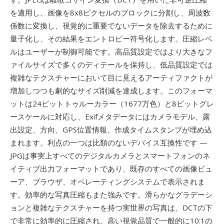
を適用し、画像を8x8ピクセルのブロックに分割し、周波数
係数に変換し、視覚的に重要でないデータを除去するために
量子化し、その結果をエントロピー符号化します。圧縮レベ
ルはユーザーが制御可能です。高品質設定ではより大きなフ
ァイルサイズで多くのディテールを保持し、低品質設定では
複雑なテクスチャーにおいて目に見えるアーティファクトが
増加しつつも劇的なサイズ削減を達成します。このフォーマ
ットは24ビットトゥルーカラー（1677万色）と8ビットグレ
ースケールに対応し、Exifメタデータにはカメラモデル、露
出設定、方向、GPS位置情報、作成タイムスタンプが埋め込
まれます。利点の一つは比類のないデバイス互換性です —
JPGは事実上すべてのデジタルカメラとスマートフォンのネ
イティブ出力フォーマットであり、既存のすべての画像ビュ
ーア、ブラウザ、オペレーティングシステムで表示されま
す。効率的な写真圧縮もまた強みです。滑らかなグラデーシ
ョンと複雑なテクスチャーを持つ実世界の写真は、DCTの下
で非常に効率的に圧縮され、高い視覚品質で一般的に10:1の