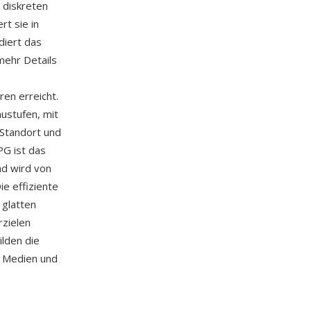
 diskreten
rt sie in
diert das
mehr Details
en erreicht.
austufen, mit
-Standort und
PG ist das
nd wird von
e effiziente
 glatten
zielen
ilden die
en Medien und