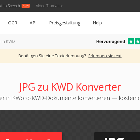
xt to Speech
Video Translator
OCR
API
Preisgestaltung
Help
Hervorragend
G in KWD
Benötigen Sie eine Texterkennung?
Erkennen sie text
JPG zu KWD Konverter
der in KWord-KWD-Dokumente konvertieren — kostenlo