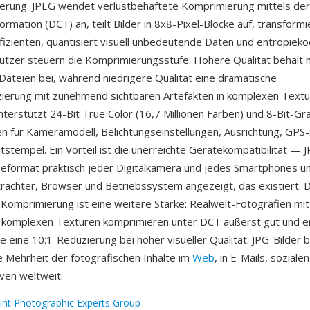
erung. JPEG wendet verlustbehaftete Komprimierung mittels der
rmation (DCT) an, teilt Bilder in 8x8-Pixel-Blöcke auf, transformie
izienten, quantisiert visuell unbedeutende Daten und entropieko
utzer steuern die Komprimierungsstufe: Höhere Qualität behält 
Dateien bei, während niedrigere Qualität eine dramatische
erung mit zunehmend sichtbaren Artefakten in komplexen Textur
terstützt 24-Bit True Color (16,7 Millionen Farben) und 8-Bit-Gr
n für Kameramodell, Belichtungseinstellungen, Ausrichtung, GPS
tstempel. Ein Vorteil ist die unerreichte Gerätekompatibilität — J
eformat praktisch jeder Digitalkamera und jedes Smartphones u
rachter, Browser und Betriebssystem angezeigt, das existiert. Di
 Komprimierung ist eine weitere Stärke: Realwelt-Fotografien mit
 komplexen Texturen komprimieren unter DCT äußerst gut und er
 eine 10:1-Reduzierung bei hoher visueller Qualität. JPG-Bilder b
Mehrheit der fotografischen Inhalte im
Web
, in E-Mails, sozial
iven weltweit.
oint Photographic Experts Group