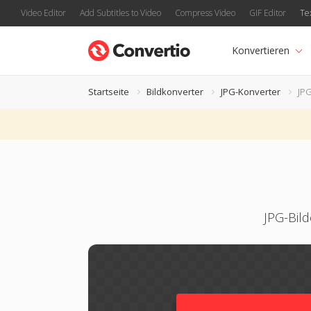
Video Editor
Add Subtitles to Video
Compress Video
GIF Editor
Te
Konvertieren
Startseite
Bildkonverter
JPG-Konverter
JP
JPG-Bil