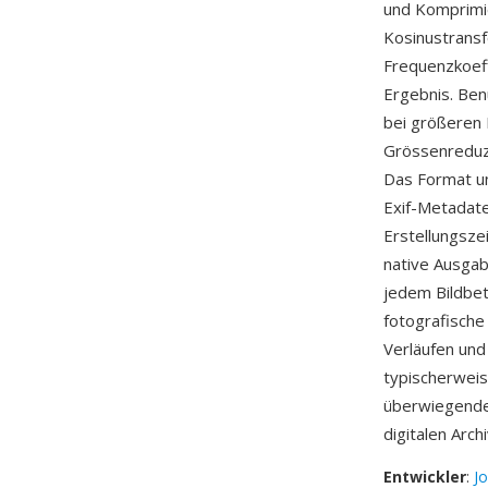
und Komprimi
Kosinustransfo
Frequenzkoeff
Ergebnis. Ben
bei größeren 
Grössenreduzi
Das Format un
Exif-Metadate
Erstellungszei
native Ausgab
jedem Bildbet
fotografische
Verläufen und
typischerweise
überwiegende 
digitalen Arch
Entwickler
:
J