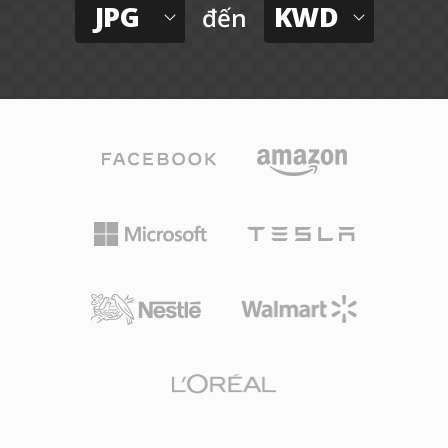
JPG
KWD
đến