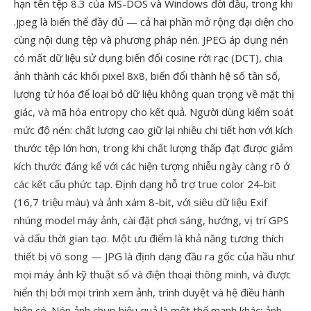
hạn tên tệp 8.3 của MS-DOS và Windows đời đầu, trong khi
.jpeg là biến thể đầy đủ — cả hai phần mở rộng đại diện cho
cùng nội dung tệp và phương pháp nén. JPEG áp dụng nén
có mất dữ liệu sử dụng biến đổi cosine rời rạc (DCT), chia
ảnh thành các khối pixel 8x8, biến đổi thành hệ số tần số,
lượng tử hóa để loại bỏ dữ liệu không quan trọng về mặt thị
giác, và mã hóa entropy cho kết quả. Người dùng kiểm soát
mức độ nén: chất lượng cao giữ lại nhiều chi tiết hơn với kích
thước tệp lớn hơn, trong khi chất lượng thấp đạt được giảm
kích thước đáng kể với các hiện tượng nhiễu ngày càng rõ ở
các kết cấu phức tạp. Định dạng hỗ trợ true color 24-bit
(16,7 triệu màu) và ảnh xám 8-bit, với siêu dữ liệu Exif
nhúng model máy ảnh, cài đặt phơi sáng, hướng, vị trí GPS
và dấu thời gian tạo. Một ưu điểm là khả năng tương thích
thiết bị vô song — JPG là định dạng đầu ra gốc của hầu như
mọi máy ảnh kỹ thuật số và điện thoại thông minh, và được
hiển thị bởi mọi trình xem ảnh, trình duyệt và hệ điều hành
hiện có. Nén ảnh chụp hiệu quả là một thế mạnh khác: ảnh