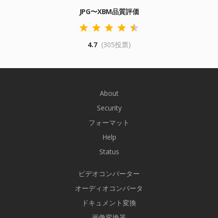
JPG〜XBM品質評価
4.7
(305投票)
About
Security
フォーマット
Help
Status
ビデオコンバーター
オーディオコンバータ
ドキュメント変換
画像変換器