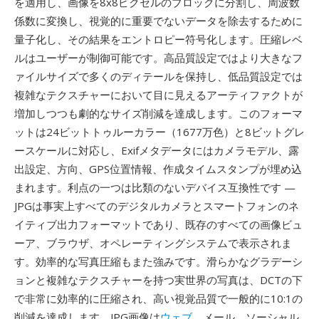
を適用し、画像を8x8ピクセルのブロックに分割し、周波数
係数に変換し、視覚的に重要でないデータを除去するために
量子化し、その結果をエントロピー符号化します。圧縮レベ
ルはユーザーが制御可能です。高品質設定ではより大きなフ
ァイルサイズで多くのディテールを保持し、低品質設定では
複雑なテクスチャーにおいて目に見えるアーティファクトが
増加しつつも劇的なサイズ削減を達成します。このフォーマ
ットは24ビットトゥルーカラー（1677万色）と8ビットグレ
ースケールに対応し、Exifメタデータにはカメラモデル、露
出設定、方向、GPS位置情報、作成タイムスタンプが埋め込
まれます。利点の一つは比類のないデバイス互換性です —
JPGは事実上すべてのデジタルカメラとスマートフォンのネ
イティブ出力フォーマットであり、既存のすべての画像ビュ
ーア、ブラウザ、オペレーティングシステムで表示されま
す。効率的な写真圧縮もまた強みです。滑らかなグラデーシ
ョンと複雑なテクスチャーを持つ実世界の写真は、DCTの下
で非常に効率的に圧縮され、高い視覚品質で一般的に10:1の
削減を達成します。JPG画像は
ウェブ
、メール、ソーシャル