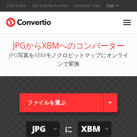
Video Editor
Add Subtitles to Video
Compress Video
詳細
JPGからXBMへのコンバーター
JPG写真をXBMモノクロビットマップにオンライ
ンで変換
ファイルを選ぶ
JPG
XBM
に