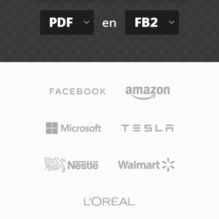
PDF
FB2
en