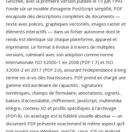
Geschke, avec la première version publiee le 15 juin 1993.
Fonde sûr un modèle d'imagerie PostScript simplifié, PDF
encapsule dès descriptions complètes de documents —
texte avec polices, graphiques vectoriels, images raster et
éléments interactifs — dans un fichier autonome dont le
rendu est identique sûr chaque plateforme, appareil et
imprimante. Le format à évolue à travers de multiples
versions, culminant avec son adoption comme norme
internationale ISO 32000-1 en 2008 (PDF 1.7) et ISO
32000-2 en 2017 (PDF 2.0), assurant l'independance à long
terme vis-à-vis dès fournisseurs. PDF prend en chargé une
gamme extraordinaire de capacités : signatures
numériques, champs de formulaire, annotations, signets,
balises d'accessibilité, chiffrement, JavaScript, multimédia
intègre, contenu 3D et profils spécifiques à l'archivage
(PDF/À). Un avantage est la fidélité visuelle absolue — un
document PDF présente exactement le même aspect qu'il
soit ouvert sous Windows, macOS, Linux, iOS où Android,