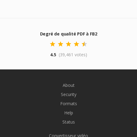
Degré de qualité PDF à FB2
4.5
(39,461 votes)
About
Security
Formats
Help
Status
Convertisseur vidéo