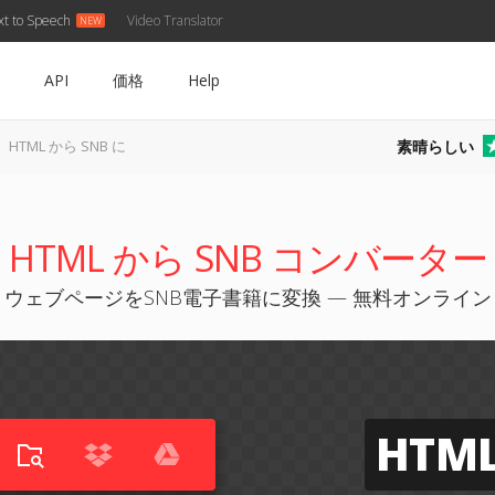
xt to Speech
Video Translator
API
価格
Help
素晴らしい
HTML から SNB に
HTML から SNB コンバーター
ウェブページをSNB電子書籍に変換 — 無料オンライン
HTM