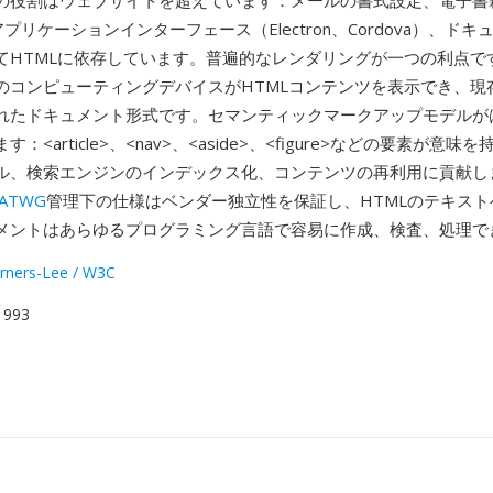
の役割はウェブサイトを超えています：メールの書式設定、電子書
アプリケーションインターフェース（Electron、Cordova）、ド
てHTMLに依存しています。普遍的なレンダリングが一つの利点です
のコンピューティングデバイスがHTMLコンテンツを表示でき、現
れたドキュメント形式です。セマンティックマークアップモデルが
：<article>、<nav>、<aside>、<figure>などの要素が意
ル、検索エンジンのインデックス化、コンテンツの再利用に貢献し
ATWG
管理下の仕様はベンダー独立性を保証し、HTMLのテキスト
メントはあらゆるプログラミング言語で容易に作成、検査、処理で
rners-Lee / W3C
 1993