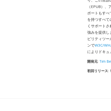
り、この言語
（EPUB）、
ポートもすべ
を持つすべて
くサポートさ
強みを提供します
ビリティツー
ンで
W3C/WH
によりドキュ
開発元
:
Tim Be
初回リリース
: