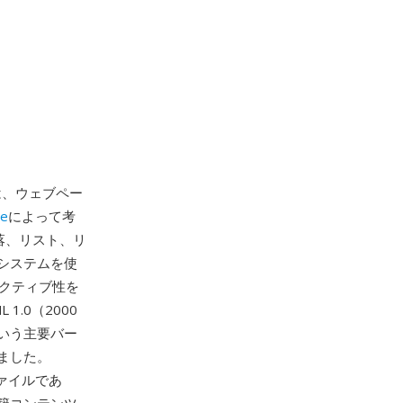
）は、ウェブペー
ee
によって考
落、リスト、リ
システムを使
ラクティブ性を
1.0（2000
）という主要バー
ました。
ァイルであ