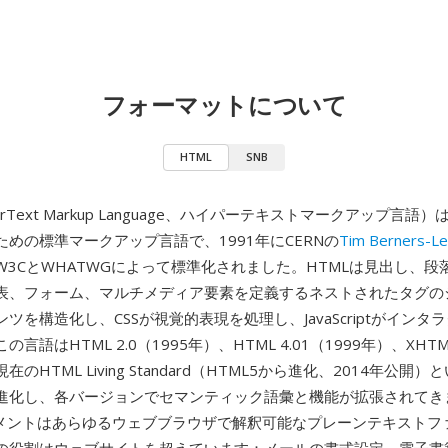
フォーマットについて
HTML
SNB
erText Markup Language、ハイパーテキストマークアップ言語
めの標準マークアップ言語で、1991年にCERNの
Tim Berners-L
W3CとWHATWGによって標準化されました。HTMLは見出し、段
表、フォーム、マルチメディア要素を定義するネストされたタグの
ツを構造化し、CSSが視覚的表現を処理し、JavaScriptがインタ
言語はHTML 2.0（1995年）、HTML 4.01（1999年）、XHTML 
のHTML Living Standard（HTML5から進化、2014年公開
進化し、各バージョンでセマンティック語彙と機能が拡張されてき
ュメントはあらゆるウェブブラウザで解釈可能なプレーンテキストフ