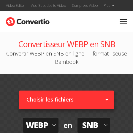
Video Editor
Add Subtitles to Video
Compress Video
Plus
Convertisseur WEBP en SNB
Convertir WEBP en SNB en ligne — format liseuse
Bambook
Choisir les fichiers
WEBP
SNB
en