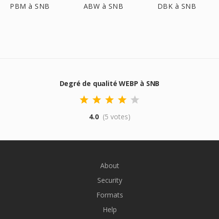
PBM à SNB
ABW à SNB
DBK à SNB
Degré de qualité WEBP à SNB
4.0
(5 votes)
About
Security
Formats
Help