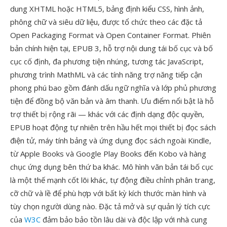
dung XHTML hoặc HTML5, bảng định kiểu CSS, hình ảnh,
phông chữ và siêu dữ liệu, được tổ chức theo các đặc tả
Open Packaging Format và Open Container Format. Phiên
bản chính hiện tại, EPUB 3, hỗ trợ nội dung tái bố cục và bố
cục cố định, đa phương tiện nhúng, tương tác JavaScript,
phương trình MathML và các tính năng trợ năng tiếp cận
phong phú bao gồm đánh dấu ngữ nghĩa và lớp phủ phương
tiện để đồng bộ văn bản và âm thanh. Ưu điểm nổi bật là hỗ
trợ thiết bị rộng rãi — khác với các định dạng độc quyền,
EPUB hoạt động tự nhiên trên hầu hết mọi thiết bị đọc sách
điện tử, máy tính bảng và ứng dụng đọc sách ngoài Kindle,
từ Apple Books và Google Play Books đến Kobo và hàng
chục ứng dụng bên thứ ba khác. Mô hình văn bản tái bố cục
là một thế mạnh cốt lõi khác, tự động điều chỉnh phân trang,
cỡ chữ và lề để phù hợp với bất kỳ kích thước màn hình và
tùy chọn người dùng nào. Đặc tả mở và sự quản lý tích cực
của
W3C
đảm bảo bảo tồn lâu dài và độc lập với nhà cung