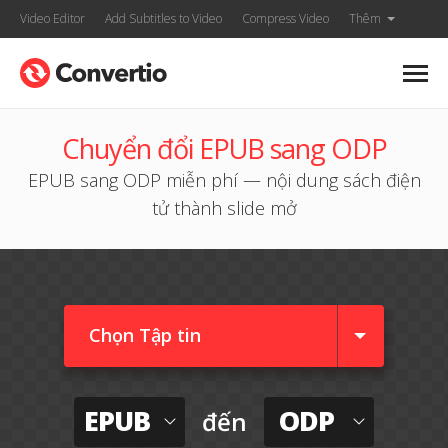
Video Editor
Add Subtitles to Video
Compress Video
Thêm
Chuyển đổi EPUB sang ODP
EPUB sang ODP miễn phí — nội dung sách điện
tử thành slide mở
Chọn Tập tin
EPUB
ODP
đến