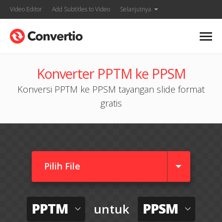
Video Editor
Add Subtitles to Video
Selanjutnya
Konverter PPTM ke PPSM
Konversi PPTM ke PPSM tayangan slide format
gratis
Pilih File
PPTM
PPSM
untuk