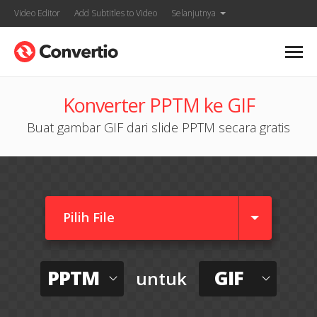
Video Editor
Add Subtitles to Video
Selanjutnya
Konverter PPTM ke GIF
Buat gambar GIF dari slide PPTM secara gratis
Pilih File
PPTM
GIF
untuk