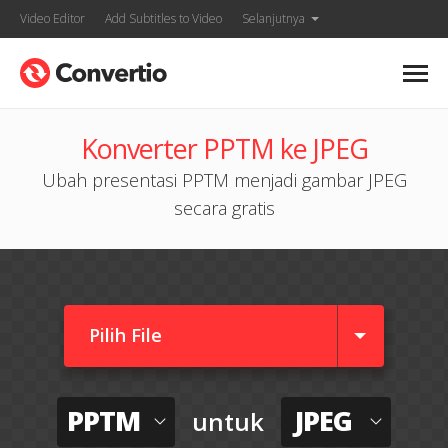
Video Editor
Add Subtitles to Video
Selanjutnya
Konverter PPTM ke JPEG
Ubah presentasi PPTM menjadi gambar JPEG
secara gratis
Pilih File
PPTM
JPEG
untuk