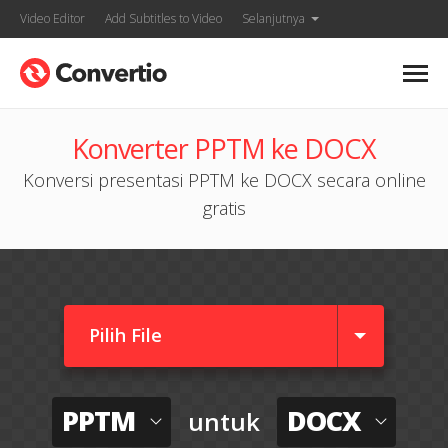
Video Editor
Add Subtitles to Video
Selanjutnya
Konverter PPTM ke DOCX
Konversi presentasi PPTM ke DOCX secara online
gratis
Pilih File
PPTM
DOCX
untuk