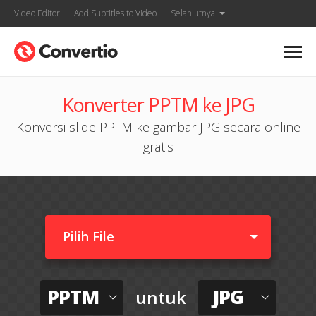
Video Editor
Add Subtitles to Video
Selanjutnya
Konverter PPTM ke JPG
Konversi slide PPTM ke gambar JPG secara online
gratis
Pilih File
PPTM
JPG
untuk