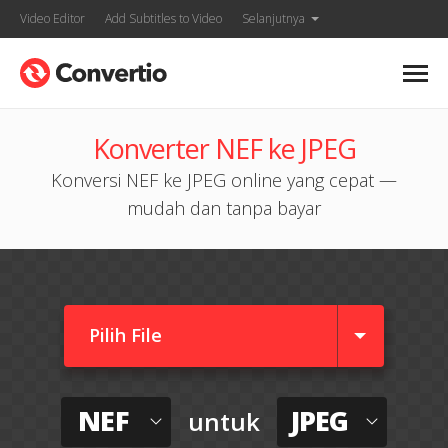
Video Editor
Add Subtitles to Video
Selanjutnya
Konverter NEF ke JPEG
Konversi NEF ke JPEG online yang cepat —
mudah dan tanpa bayar
Pilih File
NEF
JPEG
untuk