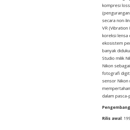
kompresi loss
(pengurangan 
secara non-li
VR (Vibration
koreksi lensa
ekosistem per
banyak diduku
Studio milik 
Nikon sebagai
fotografi dig
sensor Nikon 
mempertahank
dalam pasca-
Pengemban
Rilis awal
: 19