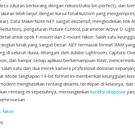
less (ukuran berkurang dengan rekonstruksi bit-perfect), dan kom
ukuran lebih lanjut dengan kurva tonal kustom yang mengompresi n
near). Data MakerNote NEF sangat ekstensif, mengkodekan titik AF 
 Reduction), pengaturan Picture Control, parameter Active D-Light
 detail untuk optik F-mount dan Z-mount Nikon. Salah satu keunggu
angkat lunak yang sangat besar: NEF termasuk format RAW yang
ng di seluruh dunia, ditangani oleh Adobe Lightroom, Capture On
Nikon, dan hampir setiap aplikasi berkemampuan RAW, mencerminka
 salah satu dari dua merek kamera profesional dominan sepanjan
ital. Mode tangkapan 14-bit format ini memberikan keunggulan kunc
modern menghasilkan rentang dinamis terdepan di kelasnya, dan 
an rentang ini sepenuhnya, memungkinkan
koreksi eksposur
yan
pemrosesan.
g
:
Nikon
99