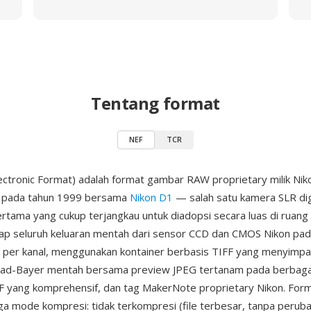
Tentang format
NEF
TCR
ectronic Format) adalah format gambar RAW proprietary milik Nik
n pada tahun 1999 bersama
Nikon D1
— salah satu kamera SLR dig
rtama yang cukup terjangkau untuk diadopsi secara luas di ruang r
p seluruh keluaran mentah dari sensor CCD dan CMOS Nikon pa
t per kanal, menggunakan kontainer berbasis TIFF yang menyimp
uad-Bayer mentah bersama preview JPEG tertanam pada berbagai
 yang komprehensif, dan tag MakerNote proprietary Nikon. Forma
a mode kompresi: tidak terkompresi (file terbesar, tanpa peruba