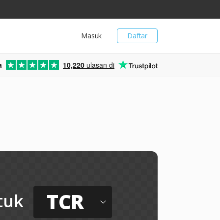
Masuk
Daftar
a
10,220
ulasan di
TCR
tuk