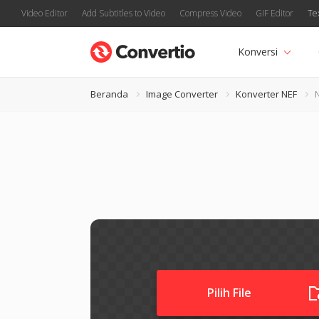
Video Editor
Add Subtitles to Video
Compress Video
GIF Editor
Te
Konversi
Beranda
Image Converter
Konverter NEF
Pilih File