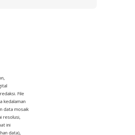
on,
ital
edaksi. File
da kedalaman
an data mosaik
 resolusi,
t ini
han data),