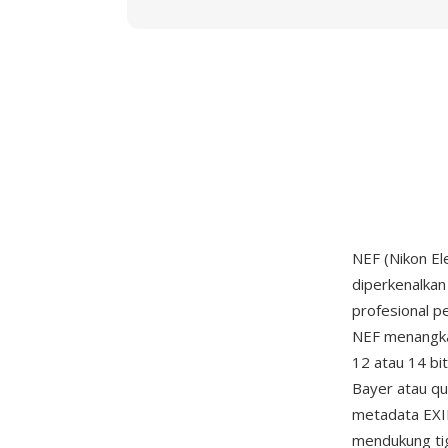
NEF (Nikon El
diperkenalka
profesional pe
NEF menangka
12 atau 14 bi
Bayer atau q
metadata EXIF
mendukung tig