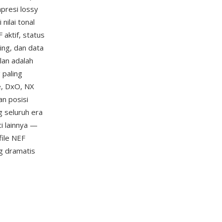
presi lossy
ilai tonal
aktif, status
ing, dan data
lan adalah
 paling
e, DxO, NX
n posisi
g seluruh era
i lainnya —
file NEF
g dramatis