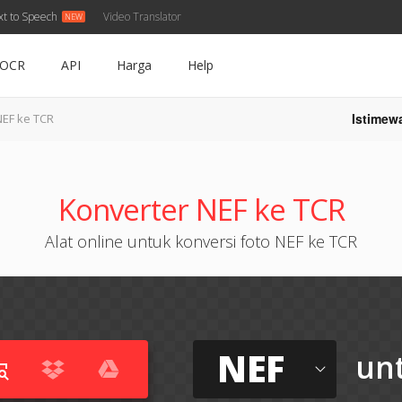
xt to Speech
Video Translator
OCR
API
Harga
Help
Istimew
NEF ke TCR
Konverter NEF ke TCR
Alat online untuk konversi foto NEF ke TCR
NEF
un